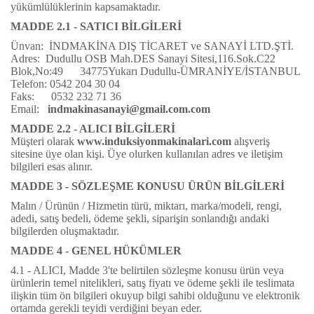
yükümlülüklerinin kapsamaktadır.
MADDE 2.1 - SATICI BİLGİLERİ
Ünvan:
İNDMAKİNA DIŞ TİCARET ve SANAYİ LTD.ŞTİ.
Adres:
Dudullu OSB Mah.DES Sanayi Sitesi,116.Sok.C22
Blok,No:49 34775Yukarı Dudullu-ÜMRANİYE/İSTANBUL
Telefon: 0542 204 30 04
Faks: 0532 232 71 36
Email:
indmakinasanayi@gmail.com.com
MADDE 2.2 - ALICI BİLGİLERİ
Müşteri olarak
www.induksiyonmakinalari.com
alışveriş
sitesine üye olan kişi. Üye olurken kullanılan adres ve iletişim
bilgileri esas alınır.
MADDE 3 - SÖZLEŞME KONUSU ÜRÜN BİLGİLERİ
Malın / Ürünün / Hizmetin türü, miktarı, marka/modeli, rengi,
adedi, satış bedeli, ödeme şekli, siparişin sonlandığı andaki
bilgilerden oluşmaktadır.
MADDE 4 - GENEL HÜKÜMLER
4.1 - ALICI, Madde 3'te belirtilen sözleşme konusu ürün veya
ürünlerin temel nitelikleri, satış fiyatı ve ödeme şekli ile teslimata
ilişkin tüm ön bilgileri okuyup bilgi sahibi olduğunu ve elektronik
ortamda gerekli teyidi verdiğini beyan eder.