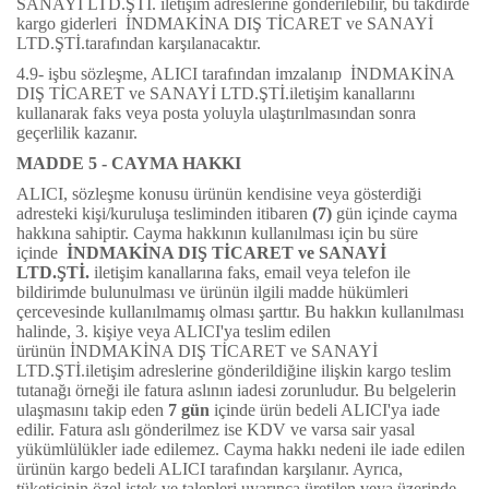
SANAYİ LTD.ŞTİ.
iletişim adreslerine gönderilebilir, bu takdirde
kargo giderleri
İNDMAKİNA DIŞ TİCARET ve SANAYİ
LTD.ŞTİ.
tarafından karşılanacaktır.
4.9- işbu sözleşme, ALICI tarafından imzalanıp
İNDMAKİNA
DIŞ TİCARET ve SANAYİ LTD.ŞTİ.
iletişim kanallarını
kullanarak faks veya posta yoluyla ulaştırılmasından sonra
geçerlilik kazanır.
MADDE 5 - CAYMA HAKKI
ALICI, sözleşme konusu ürünün kendisine veya gösterdiği
adresteki kişi/kuruluşa tesliminden itibaren
(7)
gün içinde cayma
hakkına sahiptir. Cayma hakkının kullanılması için bu süre
içinde
İNDMAKİNA DIŞ TİCARET ve SANAYİ
LTD.ŞTİ.
iletişim kanallarına faks, email veya telefon ile
bildirimde bulunulması ve ürünün ilgili madde hükümleri
çercevesinde kullanılmamış olması şarttır. Bu hakkın kullanılması
halinde, 3. kişiye veya ALICI'ya teslim edilen
ürünün
İNDMAKİNA DIŞ TİCARET ve SANAYİ
LTD.ŞTİ.
iletişim adreslerine gönderildiğine ilişkin kargo teslim
tutanağı örneği ile fatura aslının iadesi zorunludur. Bu belgelerin
ulaşmasını takip eden
7 gün
içinde ürün bedeli ALICI'ya iade
edilir. Fatura aslı gönderilmez ise KDV ve varsa sair yasal
yükümlülükler iade edilemez. Cayma hakkı nedeni ile iade edilen
ürünün kargo bedeli ALICI tarafından karşılanır. Ayrıca,
tüketicinin özel istek ve talepleri uyarınca üretilen veya üzerinde