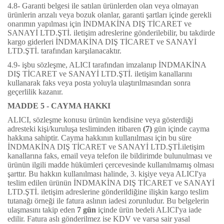
4.8- Garanti belgesi ile satılan ürünlerden olan veya olmayan
ürünlerin arızalı veya bozuk olanlar, garanti şartları içinde gerekli
onarımın yapılması için
İNDMAKİNA DIŞ TİCARET ve
SANAYİ LTD.ŞTİ.
iletişim adreslerine gönderilebilir, bu takdirde
kargo giderleri
İNDMAKİNA DIŞ TİCARET ve SANAYİ
LTD.ŞTİ.
tarafından karşılanacaktır.
4.9- işbu sözleşme, ALICI tarafından imzalanıp
İNDMAKİNA
DIŞ TİCARET ve SANAYİ LTD.ŞTİ.
iletişim kanallarını
kullanarak faks veya posta yoluyla ulaştırılmasından sonra
geçerlilik kazanır.
MADDE 5 - CAYMA HAKKI
ALICI, sözleşme konusu ürünün kendisine veya gösterdiği
adresteki kişi/kuruluşa tesliminden itibaren
(7)
gün içinde cayma
hakkına sahiptir. Cayma hakkının kullanılması için bu süre
İNDMAKİNA DIŞ TİCARET ve SANAYİ LTD.ŞTİ.
iletişim
kanallarına faks, email veya telefon ile bildirimde bulunulması ve
ürünün ilgili madde hükümleri çercevesinde kullanılmamış olması
şarttır. Bu hakkın kullanılması halinde, 3. kişiye veya ALICI'ya
teslim edilen ürünün
İNDMAKİNA DIŞ TİCARET ve SANAYİ
LTD.ŞTİ.
iletişim adreslerine gönderildiğine ilişkin kargo teslim
tutanağı örneği ile fatura aslının iadesi zorunludur. Bu belgelerin
ulaşmasını takip eden
7 gün
içinde ürün bedeli ALICI'ya iade
edilir. Fatura aslı gönderilmez ise KDV ve varsa sair yasal