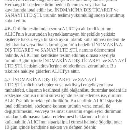
Herhangi bir nedenle ürün bedeli ödenmez veya banka
kayıtlarında iptal edilir ise,
İNDMAKİNA DIŞ TİCARET ve
SANAYİ LTD.ŞTİ.
ürünün teslimi yükümlülüğünden kurtulmuş
kabul edilir.
4.6- Ürünün tesliminden sonra ALICI'ya ait kredi kartının
ALICI'nın kusurundan kaynaklanmayan bir şekilde yetkisiz
kişilerce haksız veya hukuka aykırı olarak kullanılması nedeni ile
ilgili banka veya finans kuruluşun ürün bedelini
İNDMAKİNA
DIŞ TİCARET ve SANAYİ LTD.ŞTİ.
namına ödememesi
halinde, ALICI'nın kendisine teslim edilmiş olması kaydıyla
ürünün 3 gün içinde
İNDMAKİNA DIŞ TİCARET ve SANAYİ
LTD.ŞTİ.
iletişim adres(ler)ine gönderilmesi zorunludur. Bu
takdirde nakliye giderleri ALICI'ya aittir.
4.7-
İNDMAKİNA DIŞ TİCARET ve SANAYİ
LTD.ŞTİ.
mücbir sebepler veya nakliyeyi engelleyen hava
muhalefeti, ulaşımın kesilmesi gibi olağanüstü durumlar nedeni ile
sözleşme konusu ürünü süresi içinde teslim edemez ise, durumu
ALICI'ya bildirmekle yükümlüdür. Bu takdirde ALICI siparişin
iptal edilmesini, sözleşme konusu ürünün varsa emsali ile
değiştirilmesini, ve/veya teslimat süresinin engelleyici durumun
ortadan kalkmasına kadar ertelenmesi haklarından birini
kullanabilir. ALICI'nın siparişi iptal etmesi halinde ödedigi tutar
10 gün içinde kendisine nakten ve defaten ödenir.