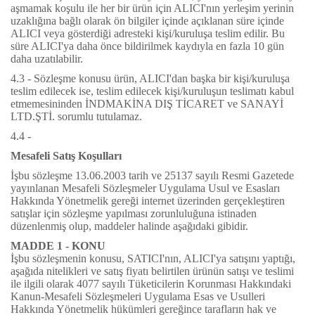
aşmamak koşulu ile her bir ürün için ALICI'nın yerleşim yerinin
uzaklığına bağlı olarak ön bilgiler içinde açıklanan süre içinde
ALICI veya gösterdiği adresteki kişi/kuruluşa teslim edilir. Bu
süre ALICI'ya daha önce bildirilmek kaydıyla en fazla 10 gün
daha uzatılabilir.
4.3 - Sözleşme konusu ürün, ALICI'dan başka bir kişi/kuruluşa
teslim edilecek ise, teslim edilecek kişi/kuruluşun teslimatı kabul
etmemesininden
İNDMAKİNA DIŞ TİCARET ve SANAYİ
LTD.ŞTİ.
sorumlu tutulamaz.
4.4 -
Mesafeli Satış Koşulları
İşbu sözleşme 13.06.2003 tarih ve 25137 sayılı Resmi Gazetede
yayınlanan Mesafeli Sözleşmeler Uygulama Usul ve Esasları
Hakkında Yönetmelik gereği internet üzerinden gerçekleştiren
satışlar için sözleşme yapılması zorunluluğuna istinaden
düzenlenmiş olup, maddeler halinde aşağıdaki gibidir.
MADDE 1 - KONU
İşbu sözleşmenin konusu, SATICI'nın, ALICI'ya satışını yaptığı,
aşağıda nitelikleri ve satış fiyatı belirtilen ürünün satışı ve teslimi
ile ilgili olarak 4077 sayılı Tüketicilerin Korunması Hakkındaki
Kanun-Mesafeli Sözleşmeleri Uygulama Esas ve Usulleri
Hakkında Yönetmelik hükümleri gereğince tarafların hak ve