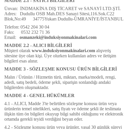
MADDE 2.1 - SATICI BİLGİLERİ
Ünvan:
İNDMAKİNA DIŞ TİCARET ve SANAYİ LTD.ŞTİ.
Adres: Dudullu OSB Mah.DES Sanayi Sitesi,116.Sok.C22
Blok,No:49 34775Yukarı Dudullu-ÜMRANİYE/İSTANBUL
Telefon: 0542 204 30 04
Faks: 0532 232 71 36
Email:
osmanzeki@induksiyonmakinalari.com
MADDE 2.2 - ALICI BİLGİLERİ
Müşteri olarak
www.induksiyonmakinalari.com
alışveriş
sitesine üye olan kişi. Üye olurken kullanılan adres ve iletişim
bilgileri esas alınır.
MADDE 3 - SÖZLEŞME KONUSU ÜRÜN BİLGİLERİ
Malın / Ürünün / Hizmetin türü, miktarı, marka/modeli, rengi,
adedi, satış bedeli, ödeme şekli, siparişin sonlandığı andaki
bilgilerden oluşmaktadır.
MADDE 4 - GENEL HÜKÜMLER
4.1 - ALICI, Madde 3'te belirtilen sözleşme konusu ürün veya
ürünlerin temel nitelikleri, satış fiyatı ve ödeme şekli ile teslimata
ilişkin tüm ön bilgileri okuyup bilgi sahibi olduğunu ve elektronik
ortamda gerekli teyidi verdiğini beyan eder.
4.2 - Sözleşme konusu ürün veya ürünler, yasal 30 günlük süreyi