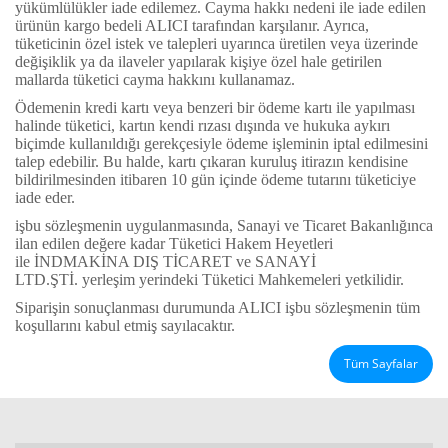
yükümlülükler iade edilemez. Cayma hakkı nedeni ile iade edilen
ürünün kargo bedeli ALICI tarafından karşılanır. Ayrıca,
tüketicinin özel istek ve talepleri uyarınca üretilen veya üzerinde
değişiklik ya da ilaveler yapılarak kişiye özel hale getirilen
mallarda tüketici cayma hakkını kullanamaz.
Ödemenin kredi kartı veya benzeri bir ödeme kartı ile yapılması
halinde tüketici, kartın kendi rızası dışında ve hukuka aykırı
biçimde kullanıldığı gerekçesiyle ödeme işleminin iptal edilmesini
talep edebilir. Bu halde, kartı çıkaran kuruluş itirazın kendisine
bildirilmesinden itibaren 10 gün içinde ödeme tutarını tüketiciye
iade eder.
işbu sözleşmenin uygulanmasında, Sanayi ve Ticaret Bakanlığınca
ilan edilen değere kadar Tüketici Hakem Heyetleri
ile
İNDMAKİNA DIŞ TİCARET ve SANAYİ
LTD.ŞTİ.
yerleşim yerindeki Tüketici Mahkemeleri yetkilidir.
Siparişin sonuçlanması durumunda ALICI işbu sözleşmenin tüm
koşullarını kabul etmiş sayılacaktır.
Tüm Sayfalar