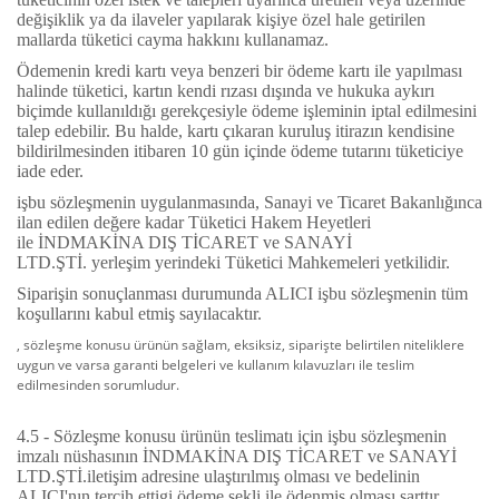
değişiklik ya da ilaveler yapılarak kişiye özel hale getirilen
mallarda tüketici cayma hakkını kullanamaz.
Ödemenin kredi kartı veya benzeri bir ödeme kartı ile yapılması
halinde tüketici, kartın kendi rızası dışında ve hukuka aykırı
biçimde kullanıldığı gerekçesiyle ödeme işleminin iptal edilmesini
talep edebilir. Bu halde, kartı çıkaran kuruluş itirazın kendisine
bildirilmesinden itibaren 10 gün içinde ödeme tutarını tüketiciye
iade eder.
işbu sözleşmenin uygulanmasında, Sanayi ve Ticaret Bakanlığınca
ilan edilen değere kadar Tüketici Hakem Heyetleri
ile
İNDMAKİNA DIŞ TİCARET ve SANAYİ
LTD.ŞTİ.
yerleşim yerindeki Tüketici Mahkemeleri yetkilidir.
Siparişin sonuçlanması durumunda ALICI işbu sözleşmenin tüm
koşullarını kabul etmiş sayılacaktır.
, sözleşme konusu ürünün sağlam, eksiksiz, siparişte belirtilen niteliklere
uygun ve varsa garanti belgeleri ve kullanım kılavuzları ile teslim
edilmesinden sorumludur.
4.5 - Sözleşme konusu ürünün teslimatı için işbu sözleşmenin
imzalı nüshasının
İNDMAKİNA DIŞ TİCARET ve SANAYİ
LTD.ŞTİ.
iletişim adresine ulaştırılmış olması ve bedelinin
ALICI'nın tercih ettigi ödeme şekli ile ödenmiş olması şarttır.