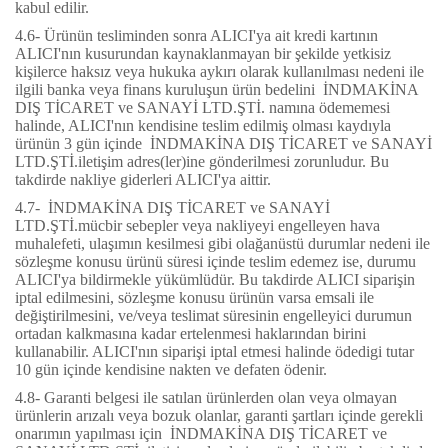
kabul edilir.
4.6- Ürünün tesliminden sonra ALICI'ya ait kredi kartının
ALICI'nın kusurundan kaynaklanmayan bir şekilde yetkisiz
kişilerce haksız veya hukuka aykırı olarak kullanılması nedeni ile
ilgili banka veya finans kuruluşun ürün bedelini
İNDMAKİNA
DIŞ TİCARET ve SANAYİ LTD.ŞTİ.
namına ödememesi
halinde, ALICI'nın kendisine teslim edilmiş olması kaydıyla
ürünün 3 gün içinde
İNDMAKİNA DIŞ TİCARET ve SANAYİ
LTD.ŞTİ.
iletişim adres(ler)ine gönderilmesi zorunludur. Bu
takdirde nakliye giderleri ALICI'ya aittir.
4.7-
İNDMAKİNA DIŞ TİCARET ve SANAYİ
LTD.ŞTİ.
mücbir sebepler veya nakliyeyi engelleyen hava
muhalefeti, ulaşımın kesilmesi gibi olağanüstü durumlar nedeni ile
sözleşme konusu ürünü süresi içinde teslim edemez ise, durumu
ALICI'ya bildirmekle yükümlüdür. Bu takdirde ALICI siparişin
iptal edilmesini, sözleşme konusu ürünün varsa emsali ile
değiştirilmesini, ve/veya teslimat süresinin engelleyici durumun
ortadan kalkmasına kadar ertelenmesi haklarından birini
kullanabilir. ALICI'nın siparişi iptal etmesi halinde ödedigi tutar
10 gün içinde kendisine nakten ve defaten ödenir.
4.8- Garanti belgesi ile satılan ürünlerden olan veya olmayan
ürünlerin arızalı veya bozuk olanlar, garanti şartları içinde gerekli
onarımın yapılması için
İNDMAKİNA DIŞ TİCARET ve