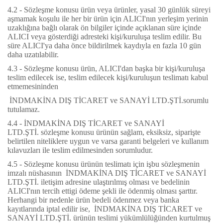
4.2 - Sözleşme konusu ürün veya ürünler, yasal 30 günlük süreyi
aşmamak koşulu ile her bir ürün için ALICI'nın yerleşim yerinin
uzaklığına bağlı olarak ön bilgiler içinde açıklanan süre içinde
ALICI veya gösterdiği adresteki kişi/kuruluşa teslim edilir. Bu
süre ALICI'ya daha önce bildirilmek kaydıyla en fazla 10 gün
daha uzatılabilir.
4.3 - Sözleşme konusu ürün, ALICI'dan başka bir kişi/kuruluşa
teslim edilecek ise, teslim edilecek kişi/kuruluşun teslimatı kabul
etmemesininden
İNDMAKİNA DIŞ TİCARET ve SANAYİ LTD.ŞTİ.
sorumlu
tutulamaz.
4.4 -
İNDMAKİNA DIŞ TİCARET ve SANAYİ
LTD.ŞTİ.
sözleşme konusu ürünün sağlam, eksiksiz, siparişte
belirtilen niteliklere uygun ve varsa garanti belgeleri ve kullanım
kılavuzları ile teslim edilmesinden sorumludur.
4.5 - Sözleşme konusu ürünün teslimatı için işbu sözleşmenin
imzalı nüshasının
İNDMAKİNA DIŞ TİCARET ve SANAYİ
LTD.ŞTİ.
iletişim adresine ulaştırılmış olması ve bedelinin
ALICI'nın tercih ettigi ödeme şekli ile ödenmiş olması şarttır.
Herhangi bir nedenle ürün bedeli ödenmez veya banka
kayıtlarında iptal edilir ise,
İNDMAKİNA DIŞ TİCARET ve
SANAYİ LTD.ŞTİ.
ürünün teslimi yükümlülüğünden kurtulmuş