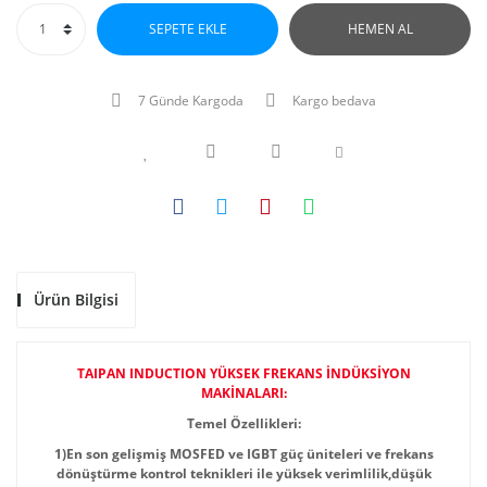
SEPETE EKLE
HEMEN AL
7 Günde Kargoda
Kargo bedava
Ürün Bilgisi
TAIPAN INDUCTION YÜKSEK FREKANS İNDÜKSİYON
MAKİNALARI:
Temel Özellikleri:
1)En son gelişmiş MOSFED ve IGBT güç üniteleri ve frekans
dönüştürme kontrol teknikleri ile yüksek verimlilik,düşük