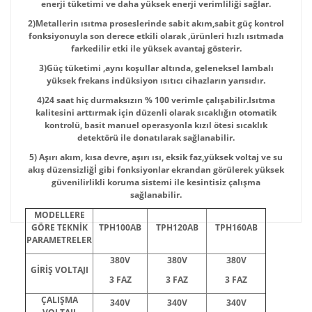
enerji tüketimi ve daha yüksek enerji verimliliği sağlar.
2)Metallerin ısıtma proseslerinde sabit akım,sabit güç kontrol
fonksiyonuyla son derece etkili olarak ,ürünleri hızlı ısıtmada
farkedilir etki ile yüksek avantaj gösterir.
3)Güç tüketimi ,aynı koşullar altında, geleneksel lambalı
yüksek frekans indüksiyon ısıtıcı cihazların yarısıdır.
4)24 saat hiç durmaksızın % 100 verimle çalışabilir.Isıtma
kalitesini arttırmak için düzenli olarak sıcaklığın otomatik
kontrolü, basit manuel operasyonla kızıl ötesi sıcaklık
detektörü ile donatılarak sağlanabilir.
5)
Aşırı akım, kısa devre, aşırı ısı, eksik faz,yüksek voltaj ve su
akış düzensizliğİ gibi fonksiyonlar ekrandan görülerek yüksek
güvenilirlikli koruma sistemi ile kesintisiz çalışma
sağlanabilir.
MODELLERE
GÖRE TEKNİK
TPH100AB
TPH120AB
TPH160AB
PARAMETRELER
380V
380V
380V
GİRİŞ VOLTAJI
3 FAZ
3 FAZ
3 FAZ
ÇALIŞMA
340V
340V
340V