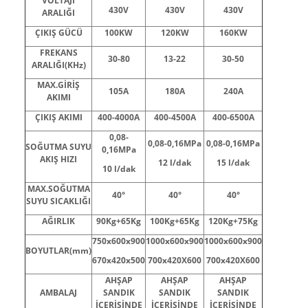
VOLTAJI
430V
430V
430V
ARALIĞI
ÇIKIŞ GÜCÜ
100KW
120KW
160KW
FREKANS
30-80
13-22
30-50
ARALIĞI(KHz)
MAX.GİRİŞ
105A
180A
240A
AKIMI
ÇIKIŞ AKIMI
400-4000A
400-4500A
400-6500A
0,08-
0,08-0,16MPa
0,08-0,16MPa
SOĞUTMA SUYU
0,16MPa
AKIŞ HIZI
12 l/dak
15 l/dak
10 l/dak
MAX.SOĞUTMA
40
°
40
°
40
°
SUYU SICAKLIĞI
AĞIRLIK
90Kg+65Kg
100Kg+65Kg
120Kg+75Kg
750x600x900
1000x600x900
1000x600x900
BOYUTLAR(mm)
670x420x500
700x420X600
700x420X600
AHŞAP
AHŞAP
AHŞAP
AMBALAJ
SANDIK
SANDIK
SANDIK
İÇERİSİNDE
İÇERİSİNDE
İÇERİSİNDE