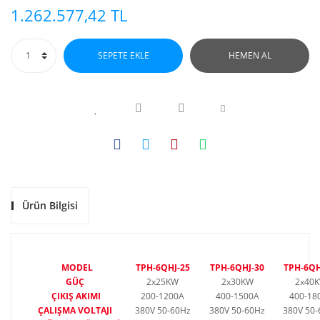
1.262.577,42 TL
SEPETE EKLE
HEMEN AL
Ürün Bilgisi
MODEL
TPH-6QHJ-25
TPH-6QHJ-30
TPH-6QH
GÜÇ
2x25KW
2x30KW
2x40
ÇIKIŞ AKIMI
200-1200A
400-1500A
400-18
ÇALIŞMA VOLTAJI
380V 50-60Hz
380V 50-60Hz
380V 50