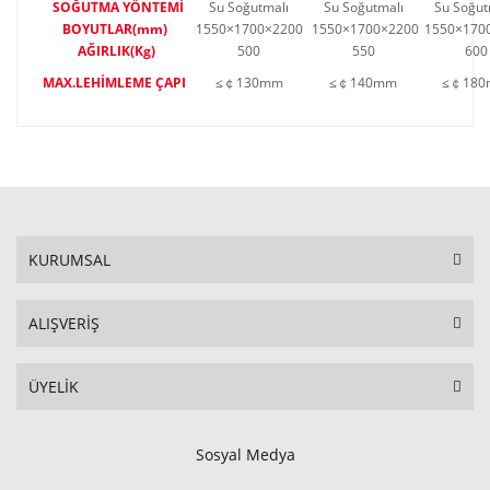
SOĞUTMA YÖNTEMİ
Su Soğutmalı
Su Soğutmalı
Su Soğu
BOYUTLAR(mm)
1550×1700×2200
1550×1700×2200
1550×170
AĞIRLIK(Kg)
500
550
60
MAX.LEHİMLEME ÇAPI
≤￠130mm
≤￠140mm
≤￠18
KURUMSAL
ALIŞVERİŞ
ÜYELİK
Sosyal Medya