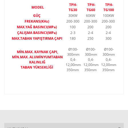
TPH-
TPH-
TP
H-
MODEL
TG30
TG60
TG100
GÜÇ
30KW
60KW
100KW
FREKANS(KHz)
200-300
200-300
200-300
MAX.YAĞ BASINCI(MPa)
100
200
200
ÇALIŞMA BASINCI(MPa)
2-3
2-4
2-4
MAX.TABAN YAPIŞTIRMA ÇAPI
180
250
300
Ø100-
Ø100-
Ø100-
MİN.MAX. KAYNAK ÇAPI,
300mm
300mm
300mm
MİN.MAX. ALUMİNYUMTABAN
0,4-
0,4-
0,4-
KALINLIĞ
12,00mm
12,00mm
12,00mm
TABAN YÜKSEKLİĞİ
350mm
350mm
350mm