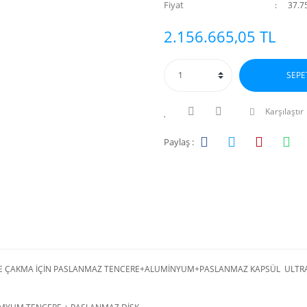
Fiyat
37.7
2.156.665,05 TL
SEPE
Karşılaştır
Paylaş :
E ÇAKMA İÇİN PASLANMAZ TENCERE+ALUMİNYUM+PASLANMAZ KAPSÜL ULTRA Y