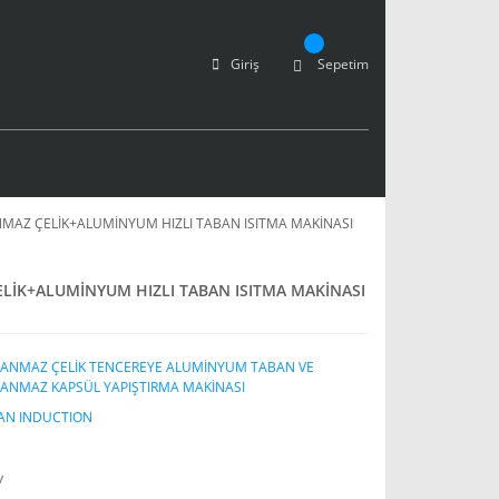
Giriş
Sepetim
MAZ ÇELİK+ALUMİNYUM HIZLI TABAN ISITMA MAKİNASI
LİK+ALUMİNYUM HIZLI TABAN ISITMA MAKİNASI
LANMAZ ÇELİK TENCEREYE ALUMİNYUM TABAN VE
ANMAZ KAPSÜL YAPIŞTIRMA MAKİNASI
AN INDUCTION
y