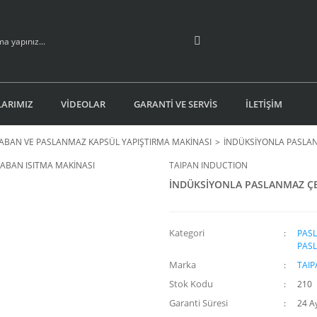
ARIMIZ
VİDEOLAR
GARANTİ VE SERVİS
İLETİŞİM
ABAN VE PASLANMAZ KAPSÜL YAPIŞTIRMA MAKİNASI
İNDÜKSİYONLA PASLAN
TAIPAN INDUCTION
İNDÜKSİYONLA PASLANMAZ ÇE
Kategori
PAS
PASL
Marka
TAIP
Stok Kodu
210
Garanti Süresi
24 A