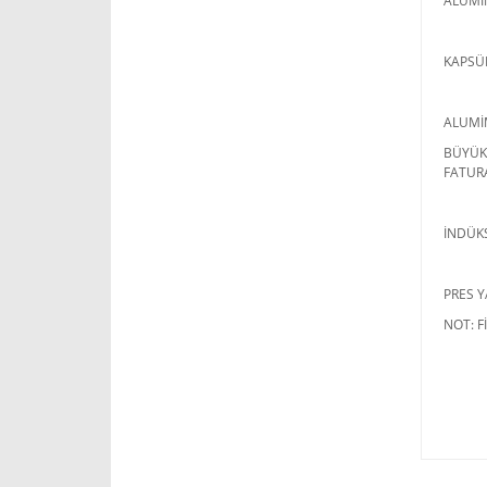
ALUMİ
KAPSÜL
ALUMİM
BÜYÜK 
FATUR
İNDÜKS
PRES Y
NOT: F