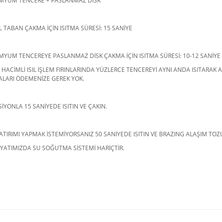
MYUM TENCERE + PASLANMAZ DİSK
 TABAN ÇAKMA İÇİN ISITMA SÜRESİ: 15 SANİYE
YUM TENCEREYE PASLANMAZ DİSK ÇAKMA İÇİN ISITMA SÜRESİ: 10-12 SANİYE
HACİMLİ ISIL İŞLEM FIRINLARINDA YÜZLERCE TENCEREYİ AYNI ANDA ISITARAK A
ALARI ÖDEMENİZE GEREK YOK.
İYONLA 15 SANİYEDE ISITIN VE ÇAKIN.
ATIRIMI YAPMAK İSTEMİYORSANIZ 50 SANİYEDE ISITIN VE BRAZING ALAŞIM TOZU
İYATIMIZDA SU SOĞUTMA SİSTEMİ HARİÇTİR.