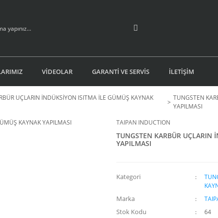
ARIMIZ
VİDEOLAR
GARANTİ VE SERVİS
İLETİŞİM
BÜR UÇLARIN İNDÜKSİYON ISITMA İLE GÜMÜŞ KAYNAK
TUNGSTEN KARB
YAPILMASI
TAIPAN INDUCTION
TUNGSTEN KARBÜR UÇLARIN İ
YAPILMASI
Kategori
TUNG
KAYN
Marka
TAIP
Stok Kodu
64