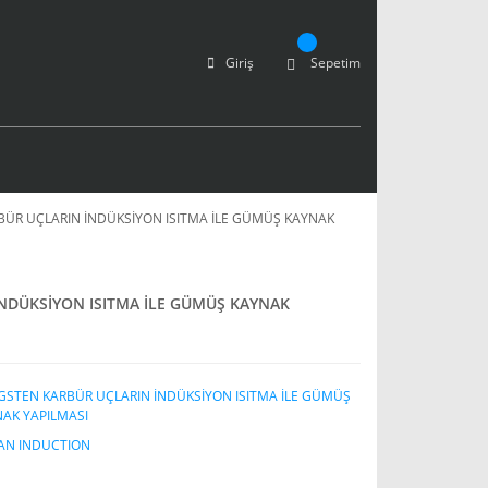
Giriş
Sepetim
ÜR UÇLARIN İNDÜKSİYON ISITMA İLE GÜMÜŞ KAYNAK
NDÜKSİYON ISITMA İLE GÜMÜŞ KAYNAK
STEN KARBÜR UÇLARIN İNDÜKSİYON ISITMA İLE GÜMÜŞ
AK YAPILMASI
AN INDUCTION