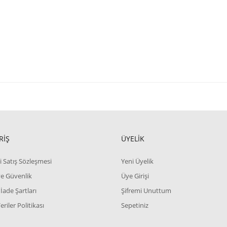
RİŞ
ÜYELİK
i Satış Sözleşmesi
Yeni Üyelik
 ve Güvenlik
Üye Girişi
 İade Şartları
Şifremi Unuttum
Veriler Politikası
Sepetiniz