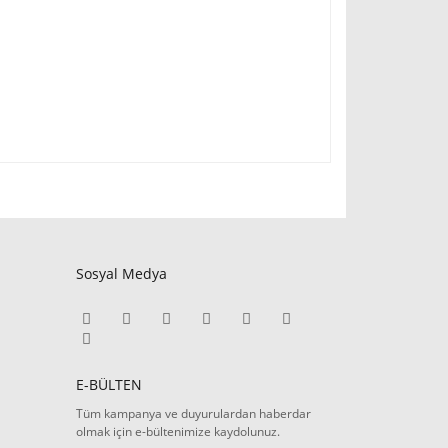
Sosyal Medya
E-BÜLTEN
Tüm kampanya ve duyurulardan haberdar
olmak için e-bültenimize kaydolunuz.