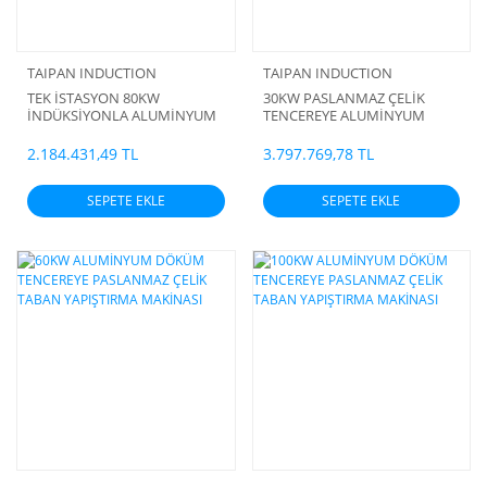
TAIPAN INDUCTION
TAIPAN INDUCTION
TEK İSTASYON 80KW
30KW PASLANMAZ ÇELİK
İNDÜKSİYONLA ALUMİNYUM
TENCEREYE ALUMİNYUM
DÖKÜM TENCEREYE
TABAN VE PASLANMAZ
PASLANMAZ ÇELİK TABAN
KAPSÜL YAPIŞTIRMA
2.184.431,49 TL
3.797.769,78 TL
YAPIŞTIRMA MAKİNASI
MAKİNASI
SEPETE EKLE
SEPETE EKLE