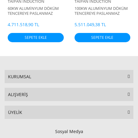
TAIPAN INDUCTION
TAIPAN INDUCTION
60KW ALUMİNYUM DÖKÜM
100KW ALUMİNYUM DÖKÜM
TENCEREYE PASLANMAZ
TENCEREYE PASLANMAZ
ÇELİK TABAN YAPIŞTIRMA
ÇELİK TABAN YAPIŞTIRMA
MAKİNASI
MAKİNASI
4.711.518,90 TL
5.511.049,38 TL
SEPETE EKLE
SEPETE EKLE
KURUMSAL
ALIŞVERİŞ
ÜYELİK
Sosyal Medya