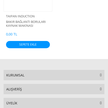
TAIPAN INDUCTION
BAKIR BAĞLANTI BORULARI
KAYNAK MAKİNASI
0,00 TL
SEPETE EKLE
KURUMSAL
ALIŞVERİŞ
ÜYELİK