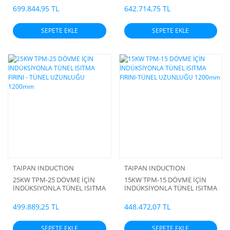
1200mm
1200mm
699.844,95 TL
642.714,75 TL
SEPETE EKLE
SEPETE EKLE
TAIPAN INDUCTION
TAIPAN INDUCTION
25KW TPM-25 DÖVME İÇİN
15KW TPM-15 DÖVME İÇİN
İNDÜKSİYONLA TÜNEL ISITMA
İNDÜKSİYONLA TÜNEL ISITMA
FIRINI - TÜNEL UZUNLUĞU
FIRINI-TÜNEL UZUNLUĞU
1200mm
1200mm
499.889,25 TL
448.472,07 TL
SEPETE EKLE
SEPETE EKLE