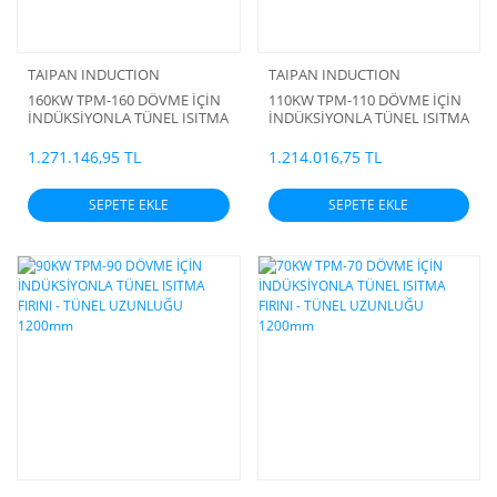
TAIPAN INDUCTION
TAIPAN INDUCTION
160KW TPM-160 DÖVME İÇİN
110KW TPM-110 DÖVME İÇİN
İNDÜKSİYONLA TÜNEL ISITMA
İNDÜKSİYONLA TÜNEL ISITMA
FIRINI - TÜNEL UZUNLUĞU
FIRINI - TÜNEL UZUNLUĞU
1200mm
1200mm
1.271.146,95 TL
1.214.016,75 TL
SEPETE EKLE
SEPETE EKLE