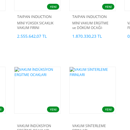
YENİ
YENİ
TAIPAN INDUCTION
TAIPAN INDUCTION
MİNİ YÜKSEK SICAKLIK
MİNİ VAKUM ERGİTME
V
VAKUM FIRINI
ve DÖKÜM OCAĞI-
F
GRAFİT POTALI
2.555.642,07 TL
1.870.330,23 TL
0
İ
YENİ
YENİ
VAKUM İNDÜKSİYON
VAKUM SİNTERLEME