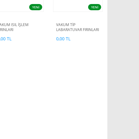
YENİ
YENİ
AKUM ISIL İŞLEM
VAKUM TİP
IRINLARI
LABARATUVAR FIRINLARI
,00 TL
0,00 TL