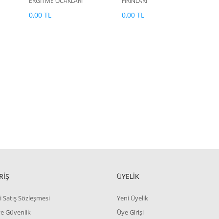
ERGİTME OCAKLARI
FIRINLARI
0,00 TL
0,00 TL
RİŞ
ÜYELİK
i Satış Sözleşmesi
Yeni Üyelik
 ve Güvenlik
Üye Girişi