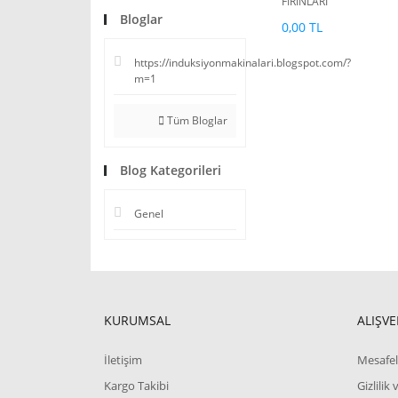
FIRINLARI
Bloglar
0,00 TL
https://induksiyonmakinalari.blogspot.com/?
m=1
Tüm Bloglar
Blog Kategorileri
Genel
KURUMSAL
ALIŞVE
İletişim
Mesafel
Kargo Takibi
Gizlilik