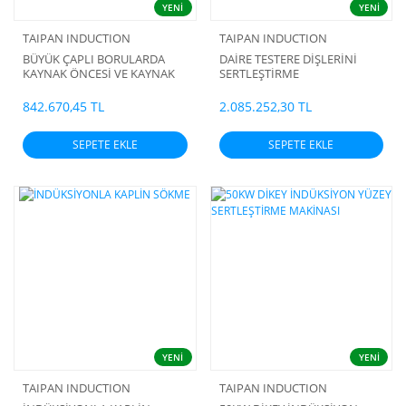
YENİ
YENİ
TAIPAN INDUCTION
TAIPAN INDUCTION
BÜYÜK ÇAPLI BORULARDA
DAİRE TESTERE DİŞLERİNİ
KAYNAK ÖNCESİ VE KAYNAK
SERTLEŞTİRME
SONRASI GERİLİM GİDERME
ISIL İŞLEM MAKİNASI
842.670,45 TL
2.085.252,30 TL
SEPETE EKLE
SEPETE EKLE
YENİ
YENİ
TAIPAN INDUCTION
TAIPAN INDUCTION