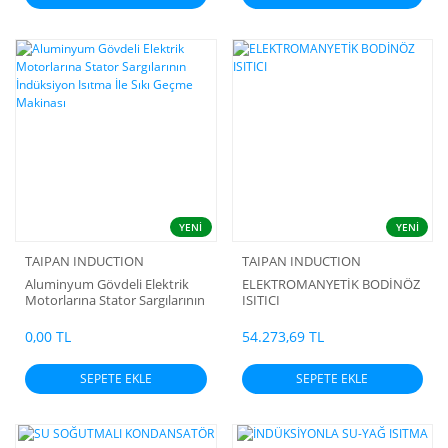
YENİ
YENİ
TAIPAN INDUCTION
TAIPAN INDUCTION
Aluminyum Gövdeli Elektrik
ELEKTROMANYETİK BODİNÖZ
Motorlarına Stator Sargılarının
ISITICI
İndüksiyon Isıtma İle Sıkı
Geçme Makinası
0,00 TL
54.273,69 TL
SEPETE EKLE
SEPETE EKLE