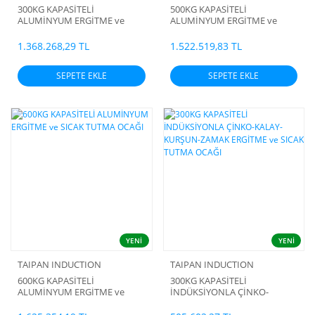
300KG KAPASİTELİ
500KG KAPASİTELİ
ALUMİNYUM ERGİTME ve
ALUMİNYUM ERGİTME ve
SICAK TUTMA OCAĞI
SICAK TUTMA OCAĞI
1.368.268,29 TL
1.522.519,83 TL
SEPETE EKLE
SEPETE EKLE
YENİ
YENİ
TAIPAN INDUCTION
TAIPAN INDUCTION
600KG KAPASİTELİ
300KG KAPASİTELİ
ALUMİNYUM ERGİTME ve
İNDÜKSİYONLA ÇİNKO-
SICAK TUTMA OCAĞI
KALAY-KURŞUN-ZAMAK
ERGİTME ve SICAK TUTMA