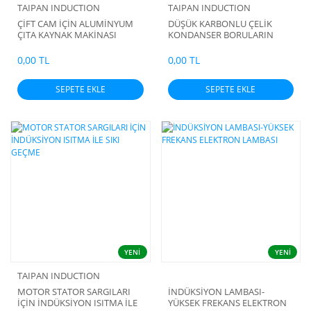
TAIPAN INDUCTION
TAIPAN INDUCTION
ÇİFT CAM İÇİN ALUMİNYUM
DÜŞÜK KARBONLU ÇELİK
ÇITA KAYNAK MAKİNASI
KONDANSER BORULARIN
YÜKSEK FREKANS
İNDÜKSİYON MAKİNASI İLE
0,00 TL
0,00 TL
KAYNAK İŞLEMİ
SEPETE EKLE
SEPETE EKLE
YENİ
YENİ
TAIPAN INDUCTION
MOTOR STATOR SARGILARI
İNDÜKSİYON LAMBASI-
İÇİN İNDÜKSİYON ISITMA İLE
YÜKSEK FREKANS ELEKTRON