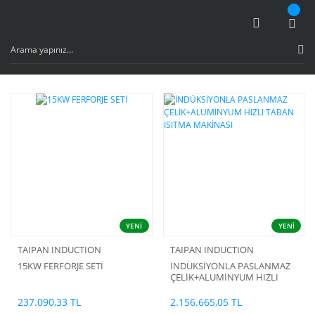
YENİ
YENİ
TAIPAN INDUCTION
TAIPAN INDUCTION
15KW FERFORJE SETİ
İNDÜKSİYONLA PASLANMAZ
ÇELİK+ALUMİNYUM HIZLI
TABAN ISITMA MAKİNASI
237.090,33 TL
2.156.665,05 TL