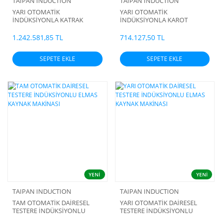
TAIPAN INDUCTION
TAIPAN INDUCTION
YARI OTOMATİK
YARI OTOMATİK
İNDÜKSİYONLA KATRAK
İNDÜKSİYONLA KAROT
LAMASI ELMAS KAYNAK
ELMASI KAYNAK MAKİNASI
MAKİNASI
1.242.581,85 TL
714.127,50 TL
SEPETE EKLE
SEPETE EKLE
YENİ
YENİ
TAIPAN INDUCTION
TAIPAN INDUCTION
TAM OTOMATİK DAİRESEL
YARI OTOMATİK DAİRESEL
TESTERE İNDÜKSİYONLU
TESTERE İNDÜKSİYONLU
ELMAS KAYNAK MAKİNASI
ELMAS KAYNAK MAKİNASI