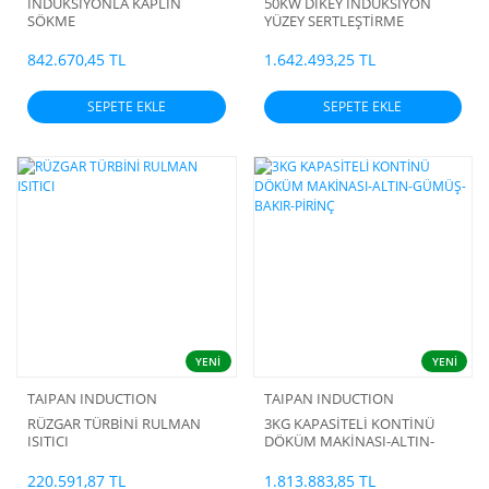
İNDÜKSİYONLA KAPLİN
50KW DİKEY İNDÜKSİYON
SÖKME
YÜZEY SERTLEŞTİRME
MAKİNASI
842.670,45 TL
1.642.493,25 TL
SEPETE EKLE
SEPETE EKLE
YENİ
YENİ
TAIPAN INDUCTION
TAIPAN INDUCTION
RÜZGAR TÜRBİNİ RULMAN
3KG KAPASİTELİ KONTİNÜ
ISITICI
DÖKÜM MAKİNASI-ALTIN-
GÜMÜŞ-BAKIR-PİRİNÇ
220.591,87 TL
1.813.883,85 TL