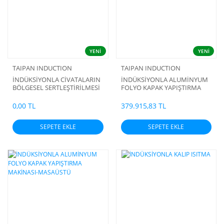
YENİ
YENİ
TAIPAN INDUCTION
TAIPAN INDUCTION
İNDÜKSİYONLA CİVATALARIN
İNDÜKSİYONLA ALUMİNYUM
BÖLGESEL SERTLEŞTİRİLMESİ
FOLYO KAPAK YAPIŞTIRMA
İÇİN OTOMASYON SİSTEMİ
MAKİNASI-KOMPLE ÜNİTE
0,00 TL
379.915,83 TL
SEPETE EKLE
SEPETE EKLE