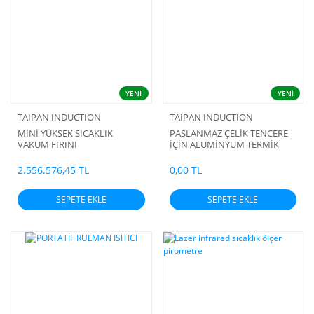
YENİ
YENİ
TAIPAN INDUCTION
TAIPAN INDUCTION
MİNİ YÜKSEK SICAKLIK
PASLANMAZ ÇELİK TENCERE
VAKUM FIRINI
İÇİN ALUMİNYUM TERMİK
TABAN YAPIŞTIRMA MAKİNASI
2.556.576,45 TL
0,00 TL
SEPETE EKLE
SEPETE EKLE