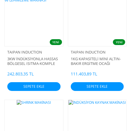
YENİ
YENİ
TAIPAN INDUCTION
TAIPAN INDUCTION
3KW İNDÜKSİYONLA HASSAS
1KG KAPASİTELİ MİNİ ALTIN-
BÖLGESEL ISITMA-KOMPLE
BAKIR ERGİTME OCAĞI
ISITMA ve LEHİMLEME
MAKİNASI
242.803,35 TL
111.403,89 TL
SEPETE EKLE
SEPETE EKLE