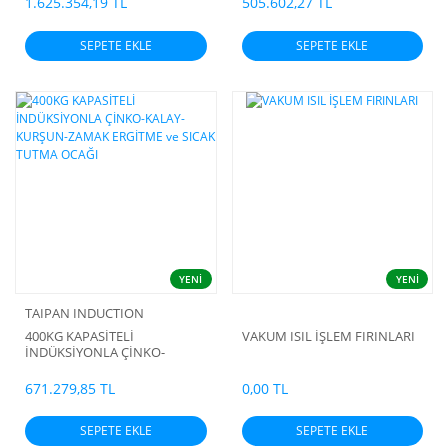
1.625.354,19 TL
505.602,27 TL
OCAĞI
SEPETE EKLE
SEPETE EKLE
YENİ
YENİ
TAIPAN INDUCTION
400KG KAPASİTELİ
VAKUM ISIL İŞLEM FIRINLARI
İNDÜKSİYONLA ÇİNKO-
KALAY-KURŞUN-ZAMAK
ERGİTME ve SICAK TUTMA
671.279,85 TL
0,00 TL
OCAĞI
SEPETE EKLE
SEPETE EKLE