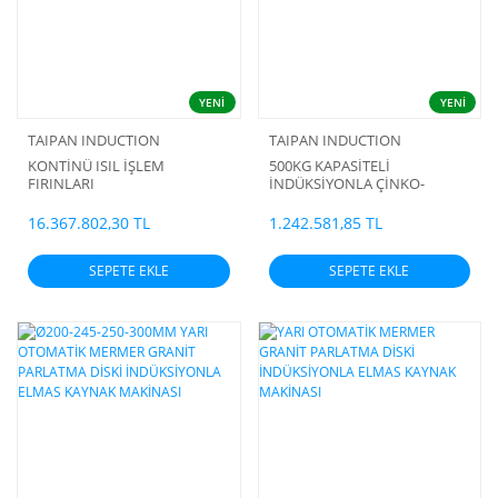
YENİ
YENİ
TAIPAN INDUCTION
TAIPAN INDUCTION
KONTİNÜ ISIL İŞLEM
500KG KAPASİTELİ
FIRINLARI
İNDÜKSİYONLA ÇİNKO-
KALAY-KURŞUN-ZAMAK
ERGİTME ve SICAK TUTMA
16.367.802,30 TL
1.242.581,85 TL
OCAĞI
SEPETE EKLE
SEPETE EKLE