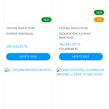
YENİ
YENİ
%5
TAIPAN INDUCTION
TAIPAN INDUCTION
SHRINK MAKİNASI
İNDÜKSİYON KAYNAK
MAKİNASI
162.821,07 TL
299.933,55 TL
171.390,60 TL
SEPETE EKLE
SEPETE EKLE