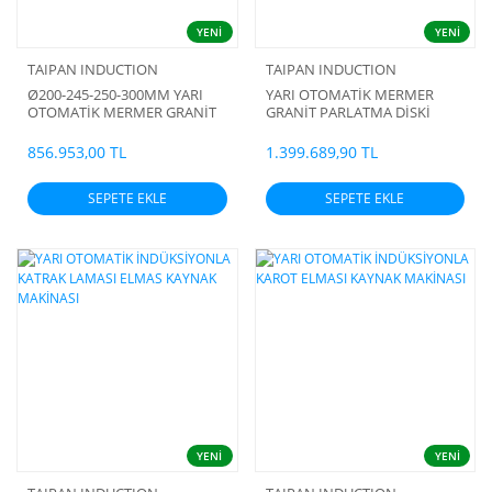
YENİ
YENİ
TAIPAN INDUCTION
TAIPAN INDUCTION
Ø200-245-250-300MM YARI
YARI OTOMATİK MERMER
OTOMATİK MERMER GRANİT
GRANİT PARLATMA DİSKİ
PARLATMA DİSKİ
İNDÜKSİYONLA ELMAS
İNDÜKSİYONLA ELMAS
KAYNAK MAKİNASI
856.953,00 TL
1.399.689,90 TL
KAYNAK MAKİNASI
SEPETE EKLE
SEPETE EKLE
YENİ
YENİ